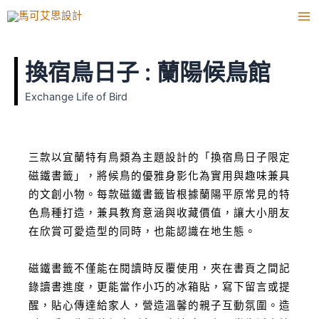
跳
Ma
至
Me
主
要
換宿鳥日子 : 蘭陽候鳥館
內
容
Exchange Life of Bird
三款以宜蘭特有鳥類為主題設計的「換宿鳥日子限定
磁鐵書籤」，將候鳥的優雅身影化為實用與趣味兼具
的文創小物。每款磁鐵書籤皆根據蘭陽平原常見的特
色鳥種打造，兼具教育意涵與收藏價值，讓大小朋友
在欣賞可愛造型的同時，也能認識在地生態。
磁鐵書籤不僅能在閱讀時反覆使用，夾在書頁之間記
錄讀書進度，更能當作小巧的冰箱貼，寫下留言或提
醒，貼心傳達給家人，營造溫馨的親子互動氛圍。造