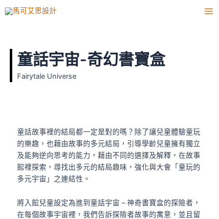
跳
Ma
至
Me
主
要
內
童話宇宙-奇幻書寶盒
容
Fairytale Universe
童話故事裡的結局都一定是對的嗎？除了讓兒童體驗童玩
的樂趣，也藉由故事的多元結局，引導學齡兒童擁有獨立
及能夠逆向思考的能力，藉由不同的選擇及解釋，在故事
館裡探索，尋找出多元的結局趣味，強化與大會「童玩的
多元宇宙」之連結性。
將入館兒童設定為進到童話宇宙 – 神奇書寶盒的探險者，
在每個故事宇宙裡，我們告訴探險者故事的寓意，並且留