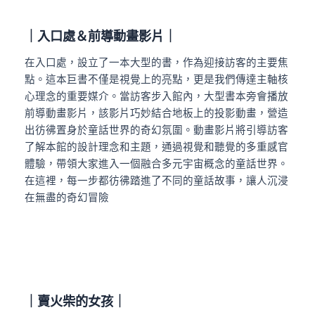
｜
入口處＆前導動畫影片
｜
在入口處，設立了一本大型的書，作為迎接訪客的主要焦
點。這本巨書不僅是視覺上的亮點，更是我們傳達主軸核
心理念的重要媒介。當訪客步入館內，大型書本旁會播放
前導動畫影片，該影片巧妙結合地板上的投影動畫，營造
出彷彿置身於童話世界的奇幻氛圍。動畫影片將引導訪客
了解本館的設計理念和主題，通過視覺和聽覺的多重感官
體驗，帶領大家進入一個融合多元宇宙概念的童話世界。
在這裡，每一步都彷彿踏進了不同的童話故事，讓人沉浸
在無盡的奇幻冒險
｜
賣火柴的女孩
｜